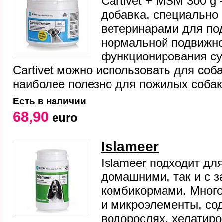
Cartivet + MSM 300 g 
добавка, специально
ветеринарами для по
нормальной подвижно
функционирования сус
Cartivet можно использовать для соба
наиболее полезно для пожилых собак
Есть в наличии
68,90
euro
Islameer
Islameer подходит дл
домашними, так и с 
комбикормами. Мног
и микроэлементы, со
водорослях, хелатир