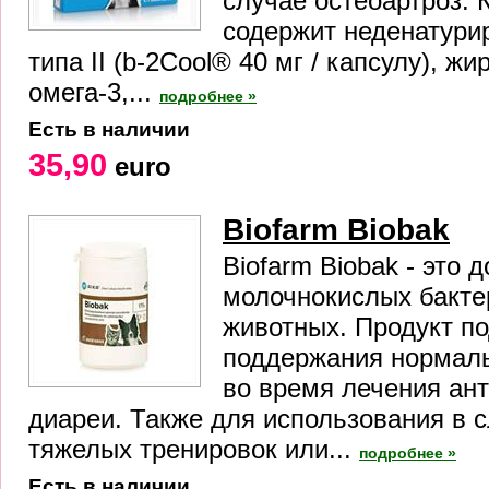
случае остеоартроз. 
содержит неденатури
типа II (b-2Cool® 40 мг / капсулу), ж
омега-3,...
подробнее »
Есть в наличии
35,90
euro
Biofarm Biobak
Biofarm Biobak - это 
молочнокислых бакте
животных. Продукт п
поддержания нормал
во время лечения ан
диареи. Также для использования в с
тяжелых тренировок или...
подробнее »
Есть в наличии