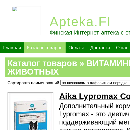
Apteka.FI
Финская Интернет-аптека с о
Главная
Каталог товаров
Оплата
Доставка
О нас
Каталог товаров » ВИТАМИ
ЖИВОТНЫХ
Сортировка наименований
Aika Lypromax Co
Дополнительный корм
Lypromax - это диети
поддерживающий мет