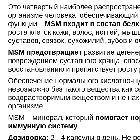
Это четвертый наиболее распростран
организме человека, обеспечивающий
функции.
MSM входит в состав бел
роста клеток кожи, волос, ногтей, мышц
суставов, связок, сухожилий, зубов и 
MSM предотвращает
развитие дегене
повреждением суставного хряща, спос
восстановлению и препятствует росту
Обеспечение нормального кислотно-щ
невозможно без такого вещества как с
водорастворимым веществом и не нак
организме.
MSM – минерал, который
помогает н
иммунную систему
.
Дозировка:
2 - 4 капсулы в день. Не 