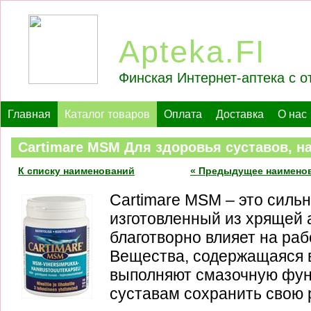
Apteka.FI
Финская Интернет-аптека с о
Главная
Каталог товаров
Оплата
Доставка
О нас
Cartimare MSM Для здоровья суставов, н
К списку наименований
« Предыдущее наимено
Cartimare MSM – это сильн
изготовленный из хрящей 
благотворно влияет на раб
Вещества, содержащаяся 
выполняют смазочную фун
суставам сохранить свою 