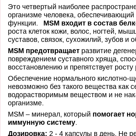
Это четвертый наиболее распростран
организме человека, обеспечивающий
функции.
MSM входит в состав бел
роста клеток кожи, волос, ногтей, мышц
суставов, связок, сухожилий, зубов и 
MSM предотвращает
развитие дегене
повреждением суставного хряща, спос
восстановлению и препятствует росту
Обеспечение нормального кислотно-щ
невозможно без такого вещества как с
водорастворимым веществом и не нак
организме.
MSM – минерал, который
помогает н
иммунную систему
.
Дозировка:
2 - 4 капсулы в день. Не 