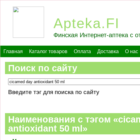
Apteka.FI
Финская Интернет-аптека с о
Главная
Каталог товаров
Оплата
Доставка
О нас
Поиск по сайту
Введите тэг для поиска по сайту
Наименования c тэгом «cica
antioxidant 50 ml»