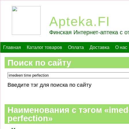
Apteka.FI
Финская Интернет-аптека с о
Главная
Каталог товаров
Оплата
Доставка
О нас
Поиск по сайту
Введите тэг для поиска по сайту
Наименования c тэгом «imed
perfection»