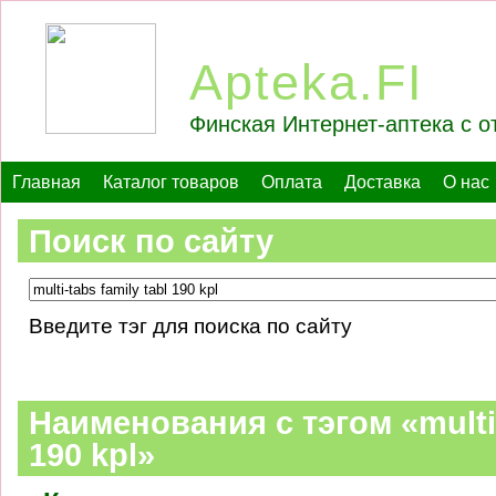
Apteka.FI
Финская Интернет-аптека с о
Главная
Каталог товаров
Оплата
Доставка
О нас
Поиск по сайту
Введите тэг для поиска по сайту
Наименования c тэгом «multi-
190 kpl»