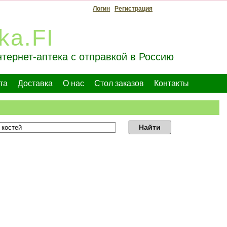
Логин
Регистрация
ka.FI
тернет-аптека с отправкой в Россию
та
Доставка
О нас
Стол заказов
Контакты
Найти