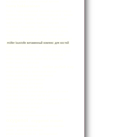
hct whey power / сывороточный протеин
herra hakkarainen
hydro / гидролизованный протеин высшего класса
imedeen time perfection
immunoglucan d
keratin
kilpirauhanen тирозин
kromisan
lacto seven
lady vita 50+
ladyvita mama
l-arginiini
l-carnitine / l-карнитин
l-аргинин и l-ситруллин
magnesia 350 улучшает работу сердца и мышц
magnesia plus магний и инулин
melatoniini
melatonine
minisun drops d3-vitamiini витамин d3
möller luustolle витаминный комлекс для костей
möller nivelille витаминный комлекс для суставов
möller omega-3 sydämelle
möller omega-3 vahva
möller terveyttä kalasta
möller total omega 3
möller tupla omega-3. рыбий жир в капсулах
moller оmega-3 pikkukalat
möller рыбий жир
möller омега 3 рыбий жир
möller рыбий жир с фруктовым вкусом
möller рыбий жир со вкусом лимона
msm (метилсульфонилметан)
multi-tabs d-tipat d3-vitamiini
multi-tabs family tabl 190 kpl
multi-tabs family поливитамины для всей семьи
multi-tabs immuno plus tabl 60 kpl
multi-tabs mini omega-3 омега-3 жирные кислоты
multi-tabs raskaus ja imetys. monivitamiini
multi-tabs raskaus omega-3
multi-tabs raskaus plus
multivita forte поливитаминный комплекс
oxygenol
oxygenol muumi
oxygenol nelli nuudelipää
oxygenol räppääjä
priorin
priorin extra приорин
priorin shampoo 200 ml
pycnogenolia®