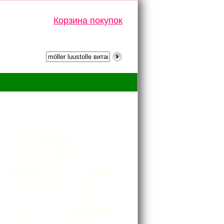
Корзина покупок
Тэги
10 µg
10 ml витамин d и d3 в каплях
100 таблеток
100 таблеток для беременных и кормящих женщин
100 шт.
120 таблеток
120 таблеток для планирующих беременность
140 таблеток
180 таблеток
20 ml
20 табл.
200 жевательных таблеток
200 mg
250 ml
200 таблеток
238 g
25 μg
250 ml kalanmaksaöljy
30 жевательных таблеток
30 жевательных таблеток.
30 таблеток
30 таблеток для планирующих беременность
500 ml
40 шт.
45 шт
45 шт.
50 ml
60 таблеток
60 жевательных таблеток
70 капсул
76 капсул
90 таблеток