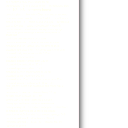
aco spotless daily moisturiser 60 ml
arthrobalans 750 mg glukosamiini
arthrobalans plus
b2
b6
berocca boost
b12
berovita plus d
bio-folin 400 µg фолиевая кислота
bio-melatonine complex
bion 3 adult
bion 3 junior
bion 3 senior
c
calcia 600 d кальций + витамин d
calcia 800 plus
calcia 800 кальций + магний
calcia sitraatti
cardiosan для здровья сердца
carnomax plus многоуровневый замедлитель
старения
cartimare для здоровья суставов
cerovita витамин с с апельсиновым вкусом
cicamed asd 3in1 active spot treatment 15 ml
cicamed asd clear skin
cicamed asd clerar skin
cicamed body tangerine vanilla 210 ml
cicamed cicaclean 50 ml
cicamed cleanser antioxidant 150 ml
cicamed day antioxidant 50 ml
cicamed eye antioxidant 15 ml
cicamed intense repair facial oil 30 ml
cicamed scalp treatment 100 ml
cicamed scar 15 ml
cicamed serum aha 30 ml
cicamed serum c antioxidant 30 ml
d3
dds+ молочно-кислые бактерии для взрослых и
детей
dekstroosi / глюкоза
devisol berry 10 μg
devisol drops витамин d 10 мл
devitol 2240 iu/ml витамин d2 в каплях
disney gimmefive monivita поливитамин
disney omega-3
d-альфа-токоферол
echinaforce
echinamax вытяжка из цветков эхинацеи
energiamax de5–6 malto / мальтодекстрин де 5–6
femibion raskaus 1 + d3-vitamiini 30 tabl
femibion raskaus 2 +d3 30+30
floradix 500 ml
fosfoser memory