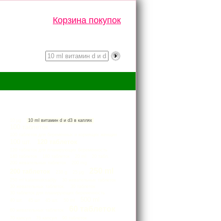
Корзина покупок
Тэги
10 µg
10 ml витамин d и d3 в каплях
100 таблеток
100 таблеток для беременных и кормящих женщин
100 шт.
120 таблеток
120 таблеток для планирующих беременность
140 таблеток
180 таблеток
20 ml
20 табл.
200 жевательных таблеток
200 mg
250 ml
200 таблеток
238 g
25 μg
250 ml kalanmaksaöljy
30 жевательных таблеток
30 жевательных таблеток.
30 таблеток
30 таблеток для планирующих беременность
500 ml
40 шт.
45 шт
45 шт.
50 ml
60 таблеток
60 жевательных таблеток
70 капсул
76 капсул
90 таблеток