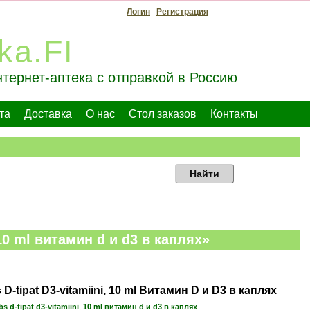
Логин
Регистрация
ka.FI
тернет-аптека с отправкой в Россию
та
Доставка
О нас
Стол заказов
Контакты
Найти
0 ml витамин d и d3 в каплях»
s D-tipat D3-vitamiini, 10 ml Витамин D и D3 в каплях
bs d-tipat d3-vitamiini
,
10 ml витамин d и d3 в каплях