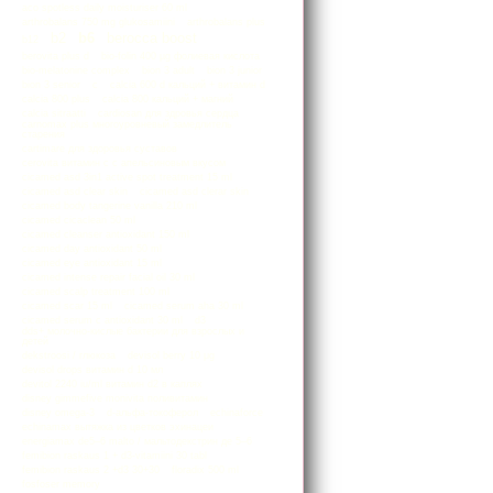
aco spotless daily moisturiser 60 ml
arthrobalans 750 mg glukosamiini
arthrobalans plus
b2
b6
berocca boost
b12
berovita plus d
bio-folin 400 µg фолиевая кислота
bio-melatonine complex
bion 3 adult
bion 3 junior
bion 3 senior
c
calcia 600 d кальций + витамин d
calcia 800 plus
calcia 800 кальций + магний
calcia sitraatti
cardiosan для здровья сердца
carnomax plus многоуровневый замедлитель
старения
cartimare для здоровья суставов
cerovita витамин с с апельсиновым вкусом
cicamed asd 3in1 active spot treatment 15 ml
cicamed asd clear skin
cicamed asd clerar skin
cicamed body tangerine vanilla 210 ml
cicamed cicaclean 50 ml
cicamed cleanser antioxidant 150 ml
cicamed day antioxidant 50 ml
cicamed eye antioxidant 15 ml
cicamed intense repair facial oil 30 ml
cicamed scalp treatment 100 ml
cicamed scar 15 ml
cicamed serum aha 30 ml
cicamed serum c antioxidant 30 ml
d3
dds+ молочно-кислые бактерии для взрослых и
детей
dekstroosi / глюкоза
devisol berry 10 μg
devisol drops витамин d 10 мл
devitol 2240 iu/ml витамин d2 в каплях
disney gimmefive monivita поливитамин
disney omega-3
d-альфа-токоферол
echinaforce
echinamax вытяжка из цветков эхинацеи
energiamax de5–6 malto / мальтодекстрин де 5–6
femibion raskaus 1 + d3-vitamiini 30 tabl
femibion raskaus 2 +d3 30+30
floradix 500 ml
fosfoser memory