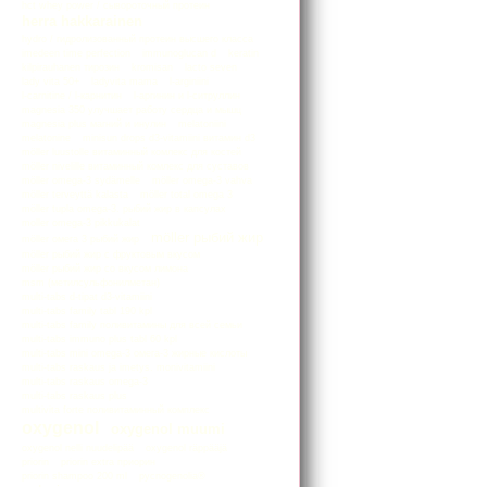
hct whey power / сывороточный протеин
herra hakkarainen
hydro / гидролизованный протеин высшего класса
imedeen time perfection
immunoglucan d
keratin
kilpirauhanen тирозин
kromisan
lacto seven
lady vita 50+
ladyvita mama
l-arginiini
l-carnitine / l-карнитин
l-аргинин и l-ситруллин
magnesia 350 улучшает работу сердца и мышц
magnesia plus магний и инулин
melatoniini
melatonine
minisun drops d3-vitamiini витамин d3
möller luustolle витаминный комлекс для костей
möller nivelille витаминный комлекс для суставов
möller omega-3 sydämelle
möller omega-3 vahva
möller terveyttä kalasta
möller total omega 3
möller tupla omega-3. рыбий жир в капсулах
moller оmega-3 pikkukalat
möller рыбий жир
möller омега 3 рыбий жир
möller рыбий жир с фруктовым вкусом
möller рыбий жир со вкусом лимона
msm (метилсульфонилметан)
multi-tabs d-tipat d3-vitamiini
multi-tabs family tabl 190 kpl
multi-tabs family поливитамины для всей семьи
multi-tabs immuno plus tabl 60 kpl
multi-tabs mini omega-3 омега-3 жирные кислоты
multi-tabs raskaus ja imetys. monivitamiini
multi-tabs raskaus omega-3
multi-tabs raskaus plus
multivita forte поливитаминный комплекс
oxygenol
oxygenol muumi
oxygenol nelli nuudelipää
oxygenol räppääjä
priorin
priorin extra приорин
priorin shampoo 200 ml
pycnogenolia®