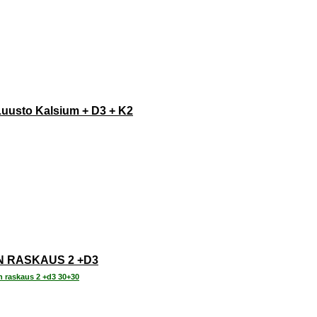
Luusto Kalsium + D3 + K2
N RASKAUS 2 +D3
n raskaus 2 +d3 30+30