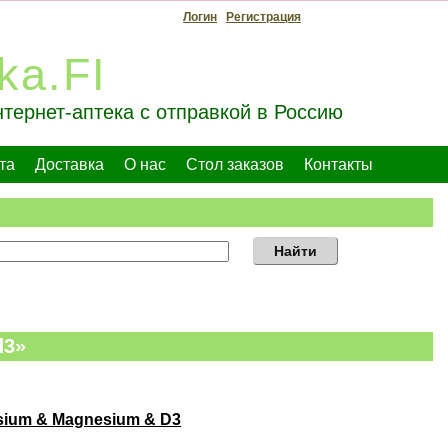
Логин
Регистрация
ka.FI
тернет-аптека с отправкой в Россию
та
Доставка
О нас
Стол заказов
Контакты
Найти
d3»
lsium & Magnesium & D3