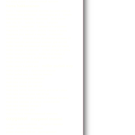
hct whey power / сывороточный протеин
herra hakkarainen
hydro / гидролизованный протеин высшего класса
imedeen time perfection
immunoglucan d
keratin
kilpirauhanen тирозин
kromisan
lacto seven
lady vita 50+
ladyvita mama
l-arginiini
l-carnitine / l-карнитин
l-аргинин и l-ситруллин
magnesia 350 улучшает работу сердца и мышц
magnesia plus магний и инулин
melatoniini
melatonine
minisun drops d3-vitamiini витамин d3
möller luustolle витаминный комлекс для костей
möller nivelille витаминный комлекс для суставов
möller omega-3 sydämelle
möller omega-3 vahva
möller terveyttä kalasta
möller total omega 3
möller tupla omega-3. рыбий жир в капсулах
moller оmega-3 pikkukalat
möller рыбий жир
möller омега 3 рыбий жир
möller рыбий жир с фруктовым вкусом
möller рыбий жир со вкусом лимона
msm (метилсульфонилметан)
multi-tabs d-tipat d3-vitamiini
multi-tabs family tabl 190 kpl
multi-tabs family поливитамины для всей семьи
multi-tabs immuno plus tabl 60 kpl
multi-tabs mini omega-3 омега-3 жирные кислоты
multi-tabs raskaus ja imetys. monivitamiini
multi-tabs raskaus omega-3
multi-tabs raskaus plus
multivita forte поливитаминный комплекс
oxygenol
oxygenol muumi
oxygenol nelli nuudelipää
oxygenol räppääjä
priorin
priorin extra приорин
priorin shampoo 200 ml
pycnogenolia®