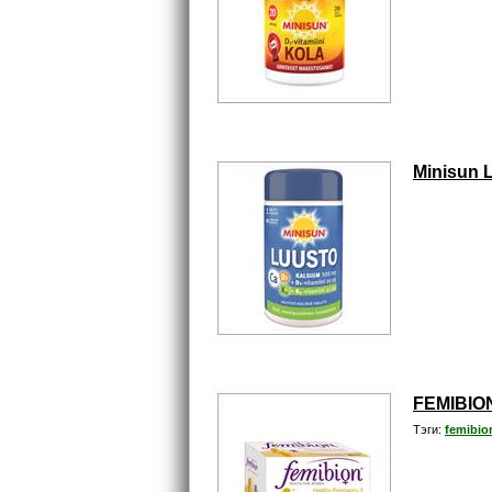
Minisun 
FEMIBIO
Тэги:
femibio