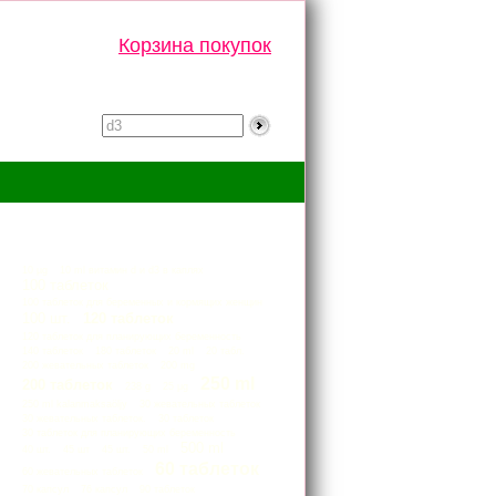
Корзина покупок
Тэги
10 µg
10 ml витамин d и d3 в каплях
100 таблеток
100 таблеток для беременных и кормящих женщин
100 шт.
120 таблеток
120 таблеток для планирующих беременность
140 таблеток
180 таблеток
20 ml
20 табл.
200 жевательных таблеток
200 mg
250 ml
200 таблеток
238 g
25 μg
250 ml kalanmaksaöljy
30 жевательных таблеток
30 жевательных таблеток.
30 таблеток
30 таблеток для планирующих беременность
500 ml
40 шт.
45 шт
45 шт.
50 ml
60 таблеток
60 жевательных таблеток
70 капсул
76 капсул
90 таблеток