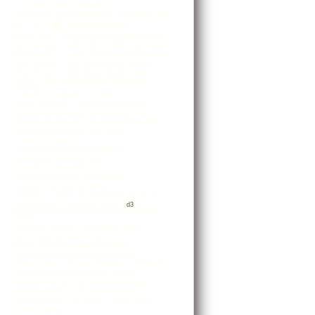
aco spotless daily moisturiser 60 ml
arthrobalans 750 mg glukosamiini
arthrobalans plus
b2
b6
berocca boost
b12
berovita plus d
bio-folin 400 µg фолиевая кислота
bio-melatonine complex
bion 3 adult
bion 3 junior
bion 3 senior
c
calcia 600 d кальций + витамин d
calcia 800 plus
calcia 800 кальций + магний
calcia sitraatti
cardiosan для здровья сердца
carnomax plus многоуровневый замедлитель
старения
cartimare для здоровья суставов
cerovita витамин с с апельсиновым вкусом
cicamed asd 3in1 active spot treatment 15 ml
cicamed asd clear skin
cicamed asd clerar skin
cicamed body tangerine vanilla 210 ml
cicamed cicaclean 50 ml
cicamed cleanser antioxidant 150 ml
cicamed day antioxidant 50 ml
cicamed eye antioxidant 15 ml
cicamed intense repair facial oil 30 ml
cicamed scalp treatment 100 ml
cicamed scar 15 ml
cicamed serum aha 30 ml
cicamed serum c antioxidant 30 ml
d3
dds+ молочно-кислые бактерии для взрослых и
детей
dekstroosi / глюкоза
devisol berry 10 μg
devisol drops витамин d 10 мл
devitol 2240 iu/ml витамин d2 в каплях
disney gimmefive monivita поливитамин
disney omega-3
d-альфа-токоферол
echinaforce
echinamax вытяжка из цветков эхинацеи
energiamax de5–6 malto / мальтодекстрин де 5–6
femibion raskaus 1 + d3-vitamiini 30 tabl
femibion raskaus 2 +d3 30+30
floradix 500 ml
fosfoser memory