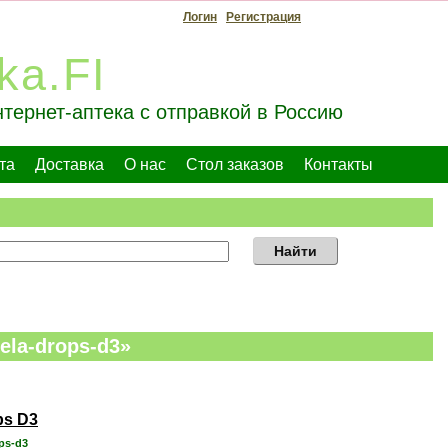
Логин
Регистрация
ka.FI
тернет-аптека с отправкой в Россию
та
Доставка
О нас
Стол заказов
Контакты
Найти
ela-drops-d3»
ps D3
ops-d3