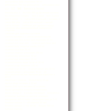
aco spotless daily moisturiser 60 ml
arthrobalans 750 mg glukosamiini
arthrobalans plus
b2
b6
berocca boost
b12
berovita plus d
bio-folin 400 µg фолиевая кислота
bio-melatonine complex
bion 3 adult
bion 3 junior
bion 3 senior
c
calcia 600 d кальций + витамин d
calcia 800 plus
calcia 800 кальций + магний
calcia sitraatti
cardiosan для здровья сердца
carnomax plus многоуровневый замедлитель
старения
cartimare для здоровья суставов
cerovita витамин с с апельсиновым вкусом
cicamed asd 3in1 active spot treatment 15 ml
cicamed asd clear skin
cicamed asd clerar skin
cicamed body tangerine vanilla 210 ml
cicamed cicaclean 50 ml
cicamed cleanser antioxidant 150 ml
cicamed day antioxidant 50 ml
cicamed eye antioxidant 15 ml
cicamed intense repair facial oil 30 ml
cicamed scalp treatment 100 ml
cicamed scar 15 ml
cicamed serum aha 30 ml
cicamed serum c antioxidant 30 ml
d3
dds+ молочно-кислые бактерии для взрослых и
детей
dekstroosi / глюкоза
devisol berry 10 μg
devisol drops витамин d 10 мл
devitol 2240 iu/ml витамин d2 в каплях
disney gimmefive monivita поливитамин
disney omega-3
d-альфа-токоферол
echinaforce
echinamax вытяжка из цветков эхинацеи
energiamax de5–6 malto / мальтодекстрин де 5–6
femibion raskaus 1 + d3-vitamiini 30 tabl
femibion raskaus 2 +d3 30+30
floradix 500 ml
fosfoser memory