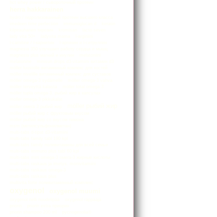
hct whey power / сывороточный протеин
herra hakkarainen
hydro / гидролизованный протеин высшего класса
imedeen time perfection
immunoglucan d
keratin
kilpirauhanen тирозин
kromisan
lacto seven
lady vita 50+
ladyvita mama
l-arginiini
l-carnitine / l-карнитин
l-аргинин и l-ситруллин
magnesia 350 улучшает работу сердца и мышц
magnesia plus магний и инулин
melatoniini
melatonine
minisun drops d3-vitamiini витамин d3
möller luustolle витаминный комлекс для костей
möller nivelille витаминный комлекс для суставов
möller omega-3 sydämelle
möller omega-3 vahva
möller terveyttä kalasta
möller total omega 3
möller tupla omega-3. рыбий жир в капсулах
moller оmega-3 pikkukalat
möller рыбий жир
möller омега 3 рыбий жир
möller рыбий жир с фруктовым вкусом
möller рыбий жир со вкусом лимона
msm (метилсульфонилметан)
multi-tabs d-tipat d3-vitamiini
multi-tabs family tabl 190 kpl
multi-tabs family поливитамины для всей семьи
multi-tabs immuno plus tabl 60 kpl
multi-tabs mini omega-3 омега-3 жирные кислоты
multi-tabs raskaus ja imetys. monivitamiini
multi-tabs raskaus omega-3
multi-tabs raskaus plus
multivita forte поливитаминный комплекс
oxygenol
oxygenol muumi
oxygenol nelli nuudelipää
oxygenol räppääjä
priorin
priorin extra приорин
priorin shampoo 200 ml
pycnogenolia®