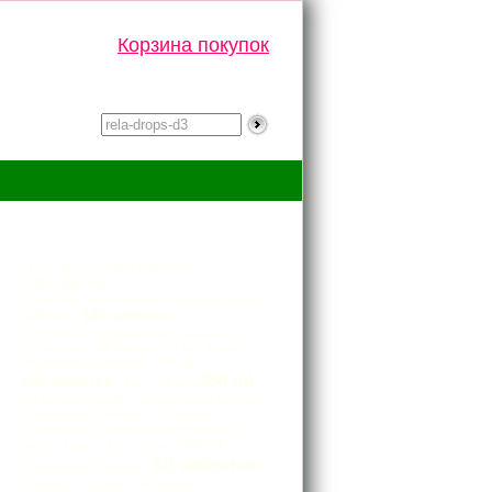
Корзина покупок
Тэги
10 µg
10 ml витамин d и d3 в каплях
100 таблеток
100 таблеток для беременных и кормящих женщин
100 шт.
120 таблеток
120 таблеток для планирующих беременность
140 таблеток
180 таблеток
20 ml
20 табл.
200 жевательных таблеток
200 mg
250 ml
200 таблеток
238 g
25 μg
250 ml kalanmaksaöljy
30 жевательных таблеток
30 жевательных таблеток.
30 таблеток
30 таблеток для планирующих беременность
500 ml
40 шт.
45 шт
45 шт.
50 ml
60 таблеток
60 жевательных таблеток
70 капсул
76 капсул
90 таблеток